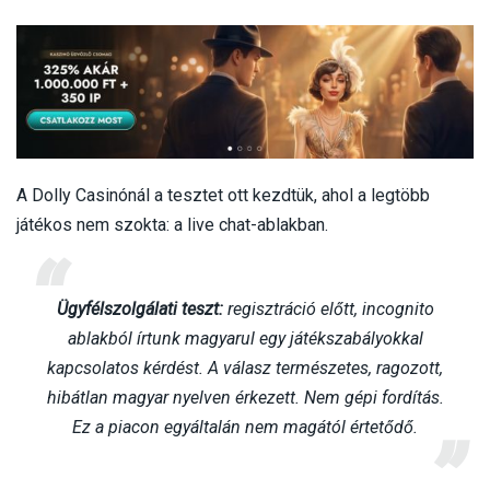
A Dolly Casinónál a tesztet ott kezdtük, ahol a legtöbb
játékos nem szokta: a live chat-ablakban.
Ügyfélszolgálati teszt:
regisztráció előtt, incognito
ablakból írtunk magyarul egy játékszabályokkal
kapcsolatos kérdést. A válasz természetes, ragozott,
hibátlan magyar nyelven érkezett. Nem gépi fordítás.
Ez a piacon egyáltalán nem magától értetődő.