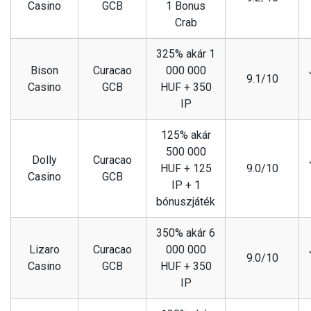
Casino
GCB
1 Bonus
Crab
325% akár 1
Bison
Curacao
000 000
9.1/10
Casino
GCB
HUF + 350
IP
125% akár
500 000
Dolly
Curacao
HUF + 125
9.0/10
Casino
GCB
IP + 1
bónuszjáték
350% akár 6
Lizaro
Curacao
000 000
9.0/10
Casino
GCB
HUF + 350
IP