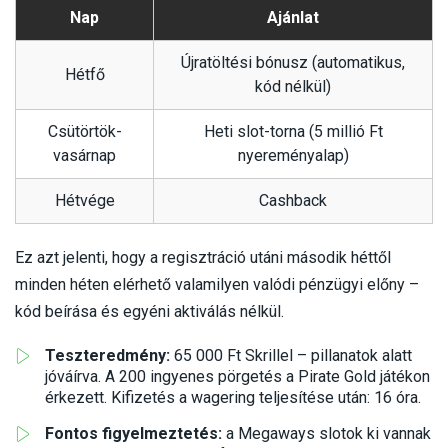
Nap
Ajánlat
Újratöltési bónusz (automatikus,
Hétfő
kód nélkül)
Csütörtök-
Heti slot-torna (5 millió Ft
vasárnap
nyereményalap)
Hétvége
Cashback
Ez azt jelenti, hogy a regisztráció utáni második héttől
minden héten elérhető valamilyen valódi pénzügyi előny –
kód beírása és egyéni aktiválás nélkül.
Teszteredmény:
65 000 Ft Skrillel – pillanatok alatt
jóváírva. A 200 ingyenes pörgetés a Pirate Gold játékon
érkezett. Kifizetés a wagering teljesítése után:
16 óra.
Fontos figyelmeztetés:
a Megaways slotok ki vannak