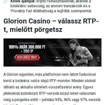
Kinek ajánljuk:
kripto-felhasználóknak, akiknek a
blokklánc-sebesség, az anonim tranzakciók és a
Provably Fair átláthatóság a legfőbb szempontok.
Glorion Casino – válassz RTP-
t, mielőtt pörgetsz
A Glorion egyetlen, más platformon nem látott funkcióval
kerül a listánkra:
valós idejű RTP-monitor. Minden slotnál
látható az aktuális elméleti visszafizetési arány. Egyes
játékoknál különböző RTP-verziók közül lehet választani
még a pörgetés előtt – például 94%, 96% vagy 97% verziók