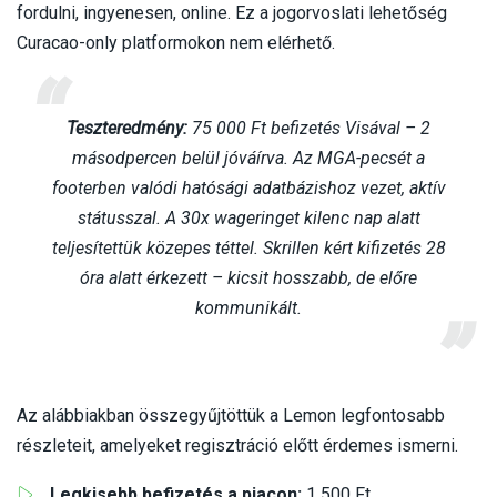
fordulni, ingyenesen, online. Ez a jogorvoslati lehetőség
Curacao-only platformokon nem elérhető.
Teszteredmény:
75 000 Ft befizetés Visával – 2
másodpercen belül jóváírva. Az MGA-pecsét a
footerben valódi hatósági adatbázishoz vezet, aktív
státusszal. A 30x wageringet kilenc nap alatt
teljesítettük közepes téttel. Skrillen kért kifizetés
28
óra
alatt érkezett – kicsit hosszabb, de előre
kommunikált.
Az alábbiakban összegyűjtöttük a Lemon legfontosabb
részleteit, amelyeket regisztráció előtt érdemes ismerni.
Legkisebb befizetés a piacon:
1 500 Ft