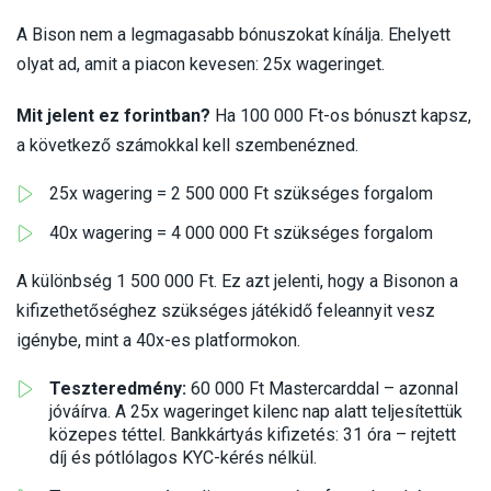
A Bison nem a legmagasabb bónuszokat kínálja. Ehelyett
olyat ad, amit a piacon kevesen:
25x wageringet
.
Mit jelent ez forintban?
Ha 100 000 Ft-os bónuszt kapsz,
a következő számokkal kell szembenézned.
25x wagering = 2 500 000 Ft szükséges forgalom
40x wagering = 4 000 000 Ft szükséges forgalom
A különbség 1 500 000 Ft. Ez azt jelenti, hogy a Bisonon a
kifizethetőséghez szükséges játékidő
feleannyit vesz
igénybe
, mint a 40x-es platformokon.
Teszteredmény:
60 000 Ft Mastercarddal – azonnal
jóváírva. A 25x wageringet kilenc nap alatt teljesítettük
közepes téttel. Bankkártyás kifizetés:
31 óra – rejtett
díj és pótlólagos KYC-kérés nélkül.