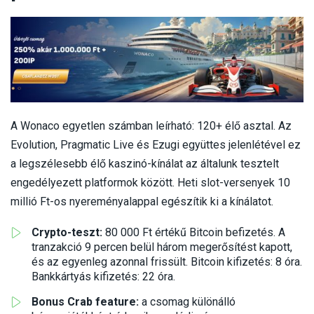
A Wonaco egyetlen számban leírható:
120+ élő asztal
.
Az
Evolution, Pragmatic Live és Ezugi együttes jelenlétével ez
a legszélesebb élő kaszinó-kínálat az általunk tesztelt
engedélyezett platformok között. Heti slot-versenyek 10
millió Ft-os nyereményalappal egészítik ki a kínálatot.
Crypto-teszt:
80 000 Ft értékű Bitcoin befizetés. A
tranzakció
9 percen belül három megerősítést kapott,
és az egyenleg azonnal frissült. Bitcoin kifizetés: 8 óra.
Bankkártyás kifizetés: 22 óra.
Bonus Crab feature:
a csomag különálló