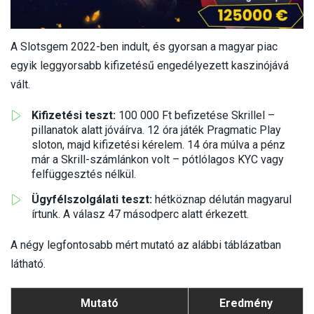
A Slotsgem 2022-ben indult, és gyorsan a magyar piac
egyik leggyorsabb kifizetésű engedélyezett kaszinójává
vált.
Kifizetési teszt:
100 000 Ft befizetése Skrillel –
pillanatok alatt jóváírva. 12 óra játék Pragmatic Play
sloton, majd kifizetési kérelem.
14 óra múlva a pénz
már a Skrill-számlánkon volt
– pótlólagos KYC vagy
felfüggesztés nélkül.
Ügyfélszolgálati teszt:
hétköznap délután magyarul
írtunk. A válasz
47 másodperc alatt érkezett.
A négy legfontosabb mért mutató az alábbi táblázatban
látható.
Mutató
Eredmény