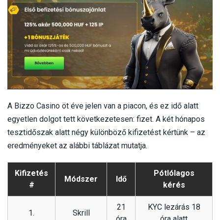
A Bizzo Casino öt éve jelen van a piacon, és ez idő alatt
egyetlen dolgot tett következetesen: fizet.
A két hónapos
tesztidőszak alatt négy különböző kifizetést kértünk – az
eredményeket az alábbi táblázat mutatja.
Kifizetés
Pótlólagos
Módszer
Idő
#
kérés
21
KYC lezárás 18
1.
Skrill
óra
óra alatt