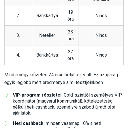
19
2.
Bankkártya
Nincs
óra
23
3.
Neteller
Nincs
óra
22
4.
Bankkártya
Nincs
óra
Mind a négy kifizetés 24 órán belül teljesült. Ez az iparág
egyik legjobb mért eredménye a mi tesztjeinkben.
VIP-program részletei:
Gold-szinttől személyes VIP-
koordinátor (magyarul kommunikál), kötelezettség
nélküli heti cashback, személyre szabott újratöltési
ajánlatok.
Heti cashback:
minden vasárnap 10% a heti