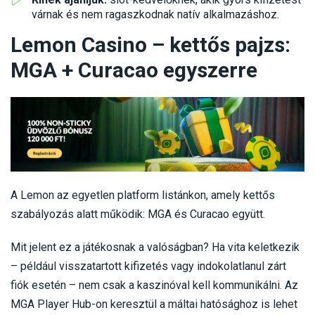
várnak és nem ragaszkodnak natív alkalmazáshoz.
Lemon Casino – kettős pajzs:
MGA + Curacao egyszerre
A Lemon az egyetlen platform listánkon, amely kettős
szabályozás alatt működik: MGA és Curacao együtt.
Mit jelent ez a játékosnak a valóságban? Ha vita keletkezik
– például visszatartott kifizetés vagy indokolatlanul zárt
fiók esetén – nem csak a kaszinóval kell kommunikálni. Az
MGA Player Hub-on keresztül a máltai hatósághoz is lehet