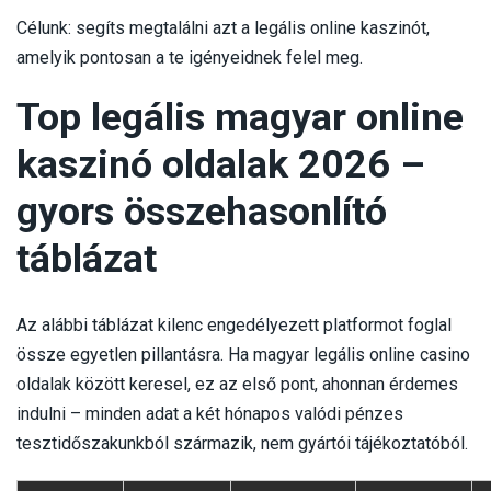
Célunk: segíts megtalálni azt a legális online kaszinót,
amelyik pontosan a te igényeidnek felel meg.
Top legális magyar online
kaszinó oldalak 2026 –
gyors összehasonlító
táblázat
Az alábbi táblázat kilenc engedélyezett platformot foglal
össze egyetlen pillantásra. Ha magyar legális online casino
oldalak között keresel, ez az első pont, ahonnan érdemes
indulni – minden adat a két hónapos valódi pénzes
tesztidőszakunkból származik, nem gyártói tájékoztatóból.